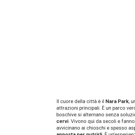
Il cuore della città è il
Nara Park
, 
attrazioni principali. È un parco ver
boschive si alternano senza soluzio
cervi
. Vivono qui da secoli e fanno 
avvicinano ai chioschi e spesso as
apposta per nutrirli
. È un’esperie