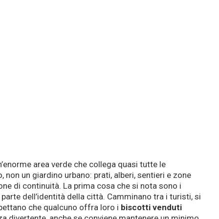
un’enorme area verde che collega quasi tutte le
o, non un giardino urbano: prati, alberi, sentieri e zone
ne di continuità. La prima cosa che si nota sono i
parte dell’identità della città. Camminano tra i turisti, si
pettano che qualcuno offra loro i
biscotti venduti
nza divertente, anche se conviene mantenere un minimo