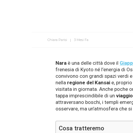
Chiara Parisi
3 Mesi Fa
Nara
è una delle città dove il
Giap
frenesia di Kyoto né l’energia di Os
convivono con grandi spazi verdi e i
nella
regione del Kansai
e, proprio
visitata in giornata. Anche poche o
tappa imprescindibile di un
viaggio
attraversano boschi, i templi emerg
osservare, ma un’atmosfera che si 
Cosa tratteremo