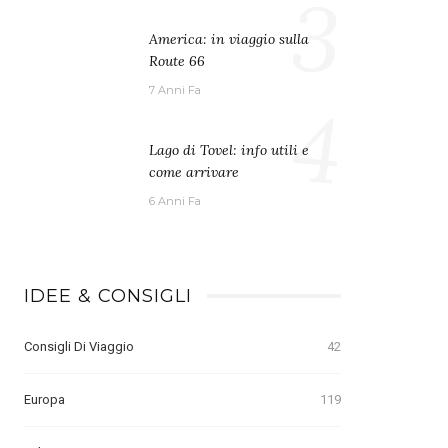
3
America: in viaggio sulla
Route 66
7 Anni Fa
4
Lago di Tovel: info utili e
come arrivare
6 Anni Fa
IDEE & CONSIGLI
Consigli Di Viaggio
42
Europa
119